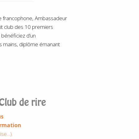
ope francophone, Ambassadeur
tit club des 10 premiers
 bénéficiez d’un
es mains, diplôme émanant
Club de rire
us
formation
ise…).