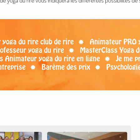
de yoga du rire vous indiquera les différentes possibilités de
yoga du rire club de rire
Animateur PRO yo
ofesseur yoga du rire
MasterClass Yoga d
s Animateur yoga du rire en ligne
Je me p
ntreprise
Barème des prix
Psychologie