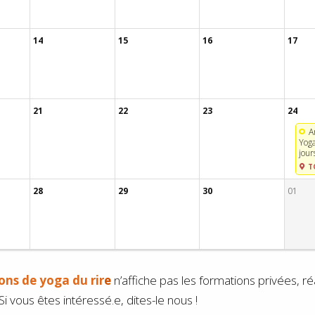
14
15
16
17
21
22
23
24
A
Yoga
jour
T
28
29
30
01
ons de yoga du rir
e
n’affiche pas les formations privées, r
i vous êtes intéressé.e, dites-le nous !