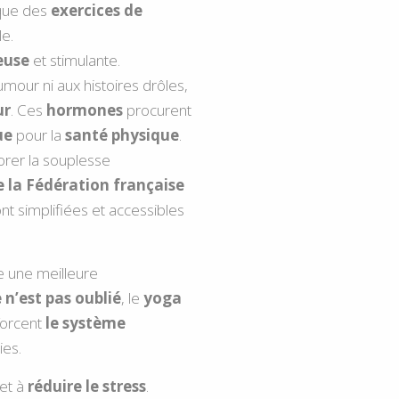
ique des
exercices de
e.
euse
et stimulante.
umour ni aux histoires drôles,
ur
. Ces
hormones
procurent
ue
pour la
santé physique
.
iorer la souplesse
 la Fédération française
nt simplifiées et accessibles
e une meilleure
n’est pas oublié
, le
yoga
forcent
le système
ies.
 et à
réduire le stress
.