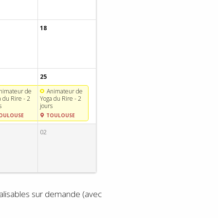
18
25
nimateur de
Animateur de
 du Rire - 2
Yoga du Rire - 2
s
jours
OULOUSE
TOULOUSE
02
éalisables sur demande (avec