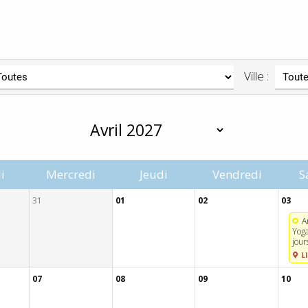
Ville :
i
Mercredi
Jeudi
Vendredi
S
31
01
02
03
A
Yoga
jour
LI
07
08
09
10