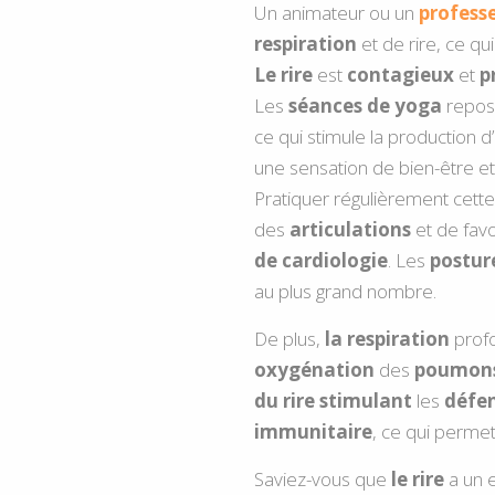
Un animateur ou un
profess
respiration
et de rire, ce qu
Le rire
est
contagieux
et
p
Les
séances de yoga
repos
ce qui stimule la production d’
une sensation de bien-être e
Pratiquer régulièrement cett
des
articulations
et de favo
de cardiologie
. Les
postur
au plus grand nombre.
De plus,
la respiration
prof
oxygénation
des
poumon
du rire
stimulant
les
défe
immunitaire
, ce qui permet
Saviez-vous que
le rire
a un e