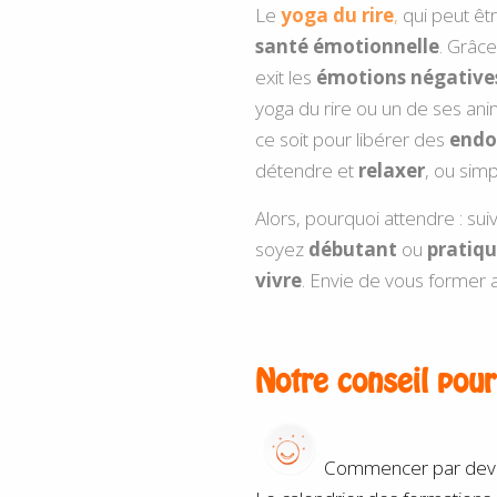
Le
yoga du rire
,
qui peut ê
santé
émotionnelle
. Grâc
exit les
émotions négative
yoga du rire
ou un de ses ani
ce soit pour libérer des
endo
détendre et
relaxer
, ou sim
Alors, pourquoi attendre : s
soyez
débutant
ou
pratiq
vivre
. Envie de vous former
Notre conseil pou
Commencer par devenir