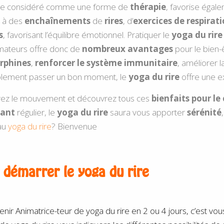
tre considéré comme une forme de
thérapie
, favorise égal
e à des
enchaînements
de
rires
, d’
exercices de respirat
s
, favorisant l’équilibre émotionnel. Pratiquer le
yoga du rire
mateurs offre donc de
nombreux avantages
pour le bien-ê
rphines
,
renforcer le système immunitaire
, améliorer 
plement passer un bon moment, le
yoga du rire
offre une e
uivez le mouvement et découvrez tous ces
bienfaits
pour le
uant
régulier, le
yoga du rire
saura vous apporter
sérénité
 au
yoga du rire
? Bienvenue
r
démarrer
le yoga du rire
 Animatrice-teur de yoga du rire en 2 ou 4 jours, c’est vous