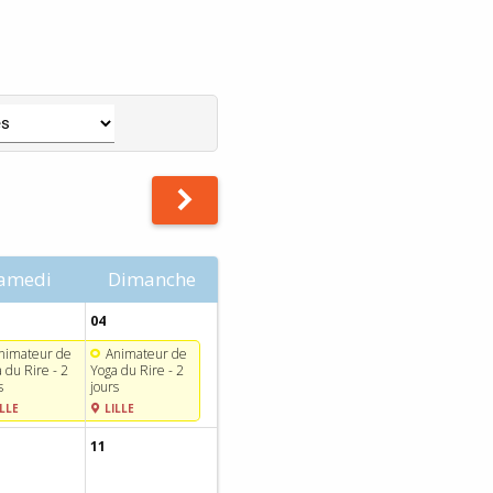
amedi
Dimanche
04
nimateur de
Animateur de
 du Rire - 2
Yoga du Rire - 2
s
jours
LLE
LILLE
11