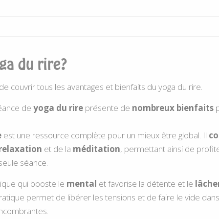
ga du rire?
 couvrir tous les avantages et bienfaits du yoga du rire.
séance de
yoga du rire
présente de
nombreux bienfaits
p
e
est une ressource complète pour un mieux être global. Il
co
relaxation
et de la
méditation
, permettant ainsi de profit
seule séance.
ique qui booste le
mental
et favorise la détente et le
lâcher
ratique permet de libérer les tensions et de faire le vide dans
encombrantes.