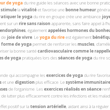
eur de yoga
du rire guide les séances avec une bonne prat
i
stimule
la
vitalité
et favorise une
bonne humeur
général
ratiquer le yoga
du rire en groupe crée une ambiance
joy
ent sur un
rire sans raison
apparente, sans faire appel à l’h
endorphines
, également
appelées hormones du bonhe
t de
joie de vivre
. Le
yoga du rire
est également
bénéfiq
e
forme de yoga
permet de renforcer les
muscles
, d’amél
riser la bonne santé
cardiovasculaire comme le rappelle
es de yoga
pratiquées lors des
séances de yoga
du rire so
onde qui accompagne les
exercices de yoga
du rire favoris
s
et une
digestion
plus efficace. Le
système immunitaire 
nses
de l’organisme. Les
exercices réalisés en séance
ren
 de lutter plus efficacement contre les infections et les malad
ffet positif sur la
tension artérielle
, aidant ainsi à la réguler