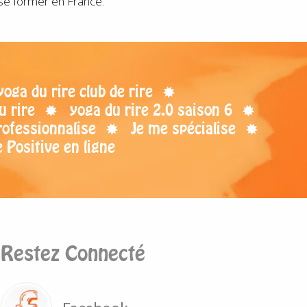
 se former en France.
ga du rire club de rire
u rire
yoga du rire 2.0 saison 6
rofessionnalise
Je me spécialise
 Positive en ligne
Restez Connecté