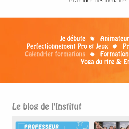
Le calendrier des formations 
Je débute
Animateur 
Perfectionnement Pro et Jeux
Pr
Calendrier formations
Formation
Yoga du rire & E
Le blog de l'Institut