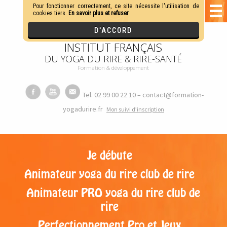
INSTITUT FRANÇAIS
DU YOGA DU RIRE & RIRE-SANTÉ
Formation & développement
Tel. 02 99 00 22 10 – contact@formation-
yogadurire.fr
M
on suivi d’inscription
Je débute
Animateur yoga du rire club de rire
Animateur PRO yoga du rire club de
rire
Perfectionnement Pro et Jeux