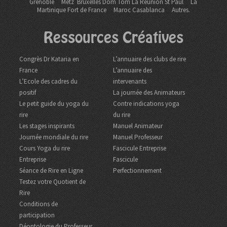
Grenoble
Metz Bruxelles Dom Tom
La Réunion St Paul
La
Martinique Fort de France
Maroc Casablanca
Autres.
Ressources Créatives
Congrès Dr Kataria en
L’annuaire des clubs de rire
France
L’annuaire des
L’Ecole des cadres du
intervenants
positif
La journée des Animateurs
Le petit guide du yoga du
Contre indications yoga
rire
du rire
Les stages inspirants
Manuel Animateur
Journée mondiale du rire
Manuel Professeur
Cours Yoga du rire
Fascicule Entreprise
Entreprise
Fascicule
Séance de Rire en Ligne
Perfectionnement
Testez votre Quotient de
Rire
Conditions de
participation
Déontologie du Professeur