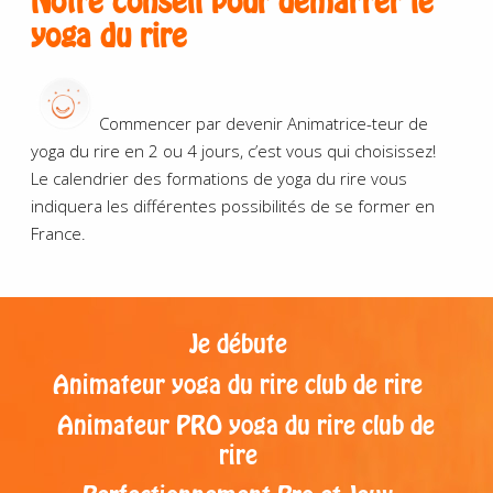
Notre conseil pour
démarrer
le
yoga du rire
Commencer par devenir Animatrice-teur de
yoga du rire en 2 ou 4 jours, c’est vous qui choisissez!
Le calendrier des formations de yoga du rire vous
indiquera les différentes possibilités de se former en
France.
Je débute
Animateur yoga du rire club de rire
Animateur PRO yoga du rire club de
rire