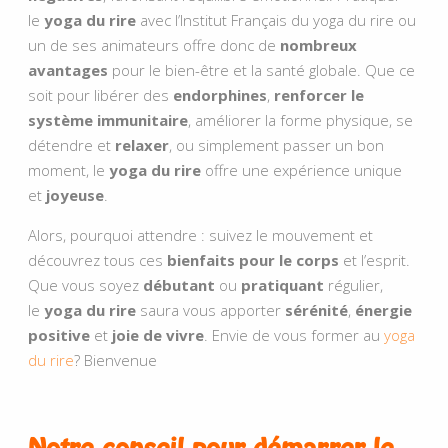
le
yoga du rire
avec
l’Institut Français du yoga du rire
ou
un de ses animateurs offre donc de
nombreux
avantages
pour le bien-être et la santé globale. Que ce
soit pour libérer des
endorphines
,
renforcer le
système immunitaire
, améliorer la forme physique, se
détendre et
relaxer
, ou simplement passer un bon
moment, le
yoga du rire
offre une expérience unique
et
joyeuse
.
Alors, pourquoi attendre : suivez le mouvement et
découvrez tous ces
bienfaits
pour le corps
et l’esprit.
Que vous soyez
débutant
ou
pratiquant
régulier,
le
yoga du rire
saura vous apporter
sérénité
,
énergie
positive
et
joie de vivre
. Envie de vous former au
yoga
du rire
? Bienvenue